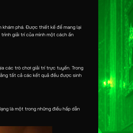
ạn khám phá. Được thiết kế để mang lại
trình giải trí của mình một cách ấn
 các trò chơi giải trí trực tuyến. Trong
rằng tất cả các kết quả đều được sinh
 dạng là một trong những điều hấp dẫn