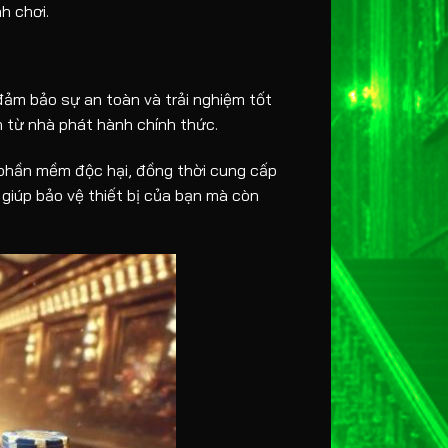
nh chơi.
đảm bảo sự an toàn và trải nghiệm tốt
n từ nhà phát hành chính thức.
phần mềm độc hại, đồng thời cung cấp
giúp bảo vệ thiết bị của bạn mà còn