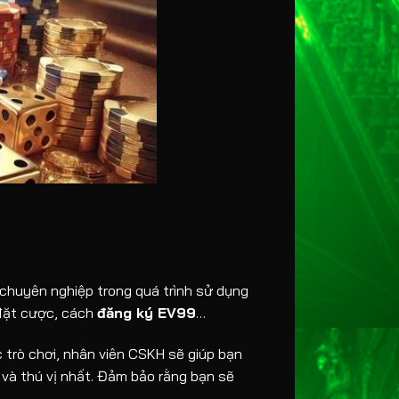
 chuyên nghiệp trong quá trình sử dụng
 đặt cược, cách
đăng ký EV99
…
c trò chơi, nhân viên CSKH sẽ giúp bạn
ẻ và thú vị nhất. Đảm bảo rằng bạn sẽ