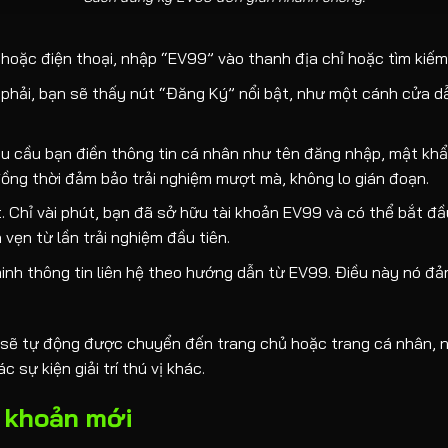
h hoặc điện thoại, nhập “EV99” vào thanh địa chỉ hoặc tìm kiế
hải, bạn sẽ thấy nút “Đăng Ký” nổi bật, như một cánh cửa dẫn 
u cầu bạn điền thông tin cá nhân như tên đăng nhập, mật khẩu
đồng thời đảm bảo trải nghiệm mượt mà, không lo gián đoạn.
 Chỉ vài phút, bạn đã sở hữu tài khoản EV99 và có thể bắt đầ
 vẹn từ lần trải nghiệm đầu tiên.
inh thông tin liên hệ theo hướng dẫn từ EV99. Điều này nó đả
 sẽ tự động được chuyển đến trang chủ hoặc trang cá nhân, n
 sự kiện giải trí thú vị khác.
i khoản mới