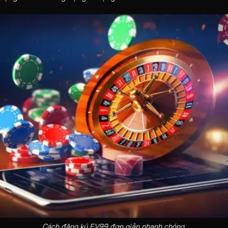
Cách đăng ký EV99 đơn giản nhanh chóng.