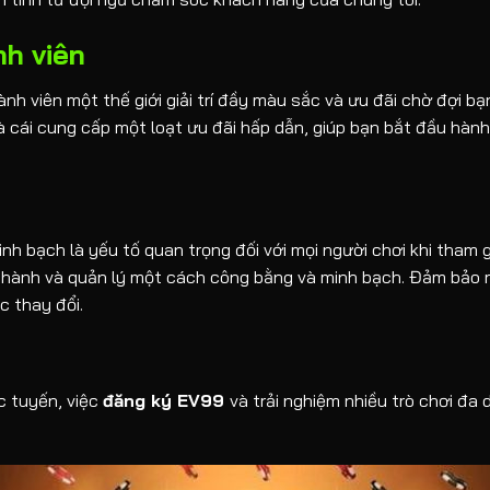
nh viên
ành viên một thế giới giải trí đầy màu sắc và ưu đãi chờ đợi b
à cái cung cấp một loạt ưu đãi hấp dẫn, giúp bạn bắt đầu hành 
h bạch là yếu tố quan trọng đối với mọi người chơi khi tham gia
u hành và quản lý một cách công bằng và minh bạch. Đảm bảo 
c thay đổi.
c tuyến, việc
đăng ký EV99
và trải nghiệm nhiều trò chơi đa