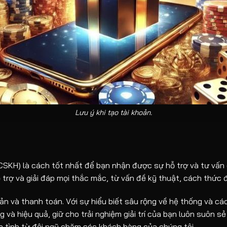
Lưu ý khi tạo tài khoản.
(CSKH) là cách tốt nhất để bạn nhận được sự hỗ trợ và tư vấn
 trợ và giải đáp mọi thắc mắc, từ vấn đề kỹ thuật, cách thức
ản và thanh toán. Với sự hiểu biết sâu rộng về hệ thống và cá
và hiệu quả, giữ cho trải nghiệm giải trí của bạn luôn suôn s
 tình từ đội ngũ chăm sóc khách hàng của chúng tôi.