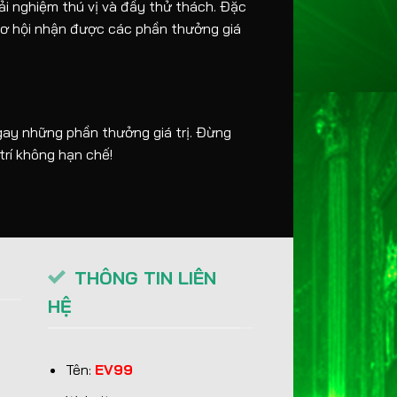
rải nghiệm thú vị và đầy thử thách. Đặc
 cơ hội nhận được các phần thưởng giá
ngay những phần thưởng giá trị. Đừng
trí không hạn chế!
THÔNG TIN LIÊN
HỆ
Tên:
EV99