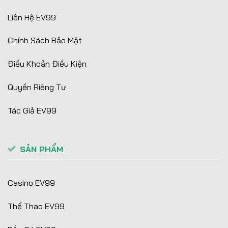
Liên Hệ EV99
Chính Sách Bảo Mật
Điều Khoản Điều Kiện
Quyền Riêng Tư
Tác Giả EV99
SẢN PHẨM
Casino EV99
Thể Thao EV99