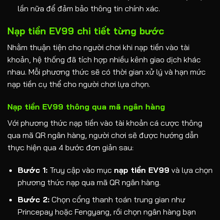
lần nữa để đảm bảo thông tin chính xác.
Nạp tiền EV99 chi tiết từng bước
Nhằm thuận tiện cho người chơi khi nạp tiền vào tài
khoản, hệ thống đã tích hợp nhiều kênh giao dịch khác
nhau. Mỗi phương thức sẽ có thời gian xử lý và hạn mức
nạp tiền cụ thể cho người chơi lựa chọn.
Nạp tiền EV99 thông qua mã ngân hàng
Với phương thức nạp tiền vào tài khoản cá cược thông
qua mã QR ngân hàng, người chơi sẽ được hướng dẫn
thực hiện qua 4 bước đơn giản sau:
Bước 1:
Truy cập vào mục
nạp tiền EV99
và lựa chọn
phương thức nạp qua mã QR ngân hàng.
Bước 2:
Chọn cổng thanh toán trung gian như
Princepay hoặc Fengyang, rồi chọn ngân hàng bạn