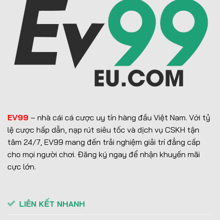
EV99
– nhà cái cá cược uy tín hàng đầu Việt Nam. Với tỷ
lệ cược hấp dẫn, nạp rút siêu tốc và dịch vụ CSKH tận
tâm 24/7, EV99 mang đến trải nghiệm giải trí đẳng cấp
cho mọi người chơi. Đăng ký ngay để nhận khuyến mãi
cực lớn.
LIÊN KẾT NHANH