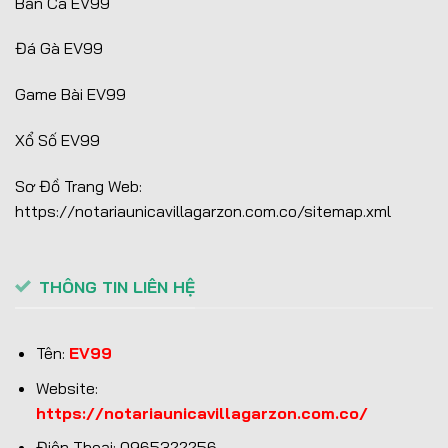
Bắn Cá EV99
Đá Gà EV99
Game Bài EV99
Xổ Số EV99
Sơ Đồ Trang Web:
https://notariaunicavillagarzon.com.co/sitemap.xml
THÔNG TIN LIÊN HỆ
Tên:
EV99
Website:
https://notariaunicavillagarzon.com.co/
Điện Thoại: 0965322256