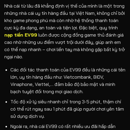
Nhà cái từ lâu đã khẳng định vị thế của mình là một trong
những nhà cái uy tín hàng đầu tại Việt Nam, không chỉ bởi
kho game phong phú mà còn nhờ hệ thống thanh toán
cực kỳ đa dạng, an toàn và tiện lợi. Đặc biệt, quy trình
nạp tiền EV99
luôn được cộng đồng game thủ đánh giá
cao nhờ những ưu điểm vượt trội dưới đây, giúp anh em
có thể nạp nhanh – chơi liền tay mà không gặp bất kỳ trở
ngại nào.
Các đối tác thanh toán của EV99 đều là những cái tên
lớn, uy tín hàng đầu như: Vietcombank, BIDV,
Vinaphone, Viettel,… đảm bảo độ bảo mật và minh
bạch tuyệt đối trong mọi giao dịch.
Tốc độ xử lý siêu nhanh chỉ trong 3-5 phút, thậm chí
có thể rút ngay sau 1 phút đã giúp người chơi yên tâm
sử dụng dịch vụ.
Ngoài ra, nhà cái EV99 có rất nhiều ưu đãi hấp dẫn