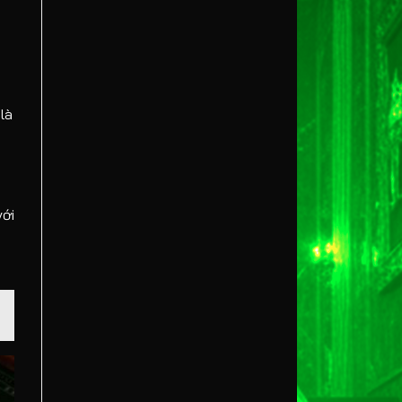
là
với