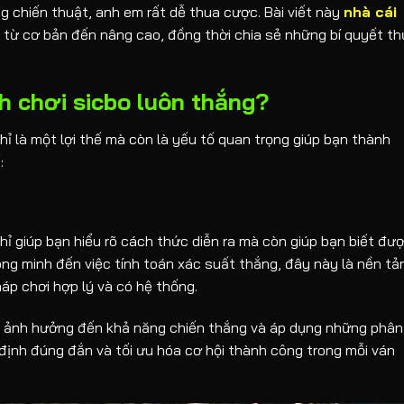
 chiến thuật, anh em rất dễ thua cược. Bài viết này
nhà cái
từ cơ bản đến nâng cao, đồng thời chia sẻ những bí quyết t
h chơi sicbo luôn thắng?
ỉ là một lợi thế mà còn là yếu tố quan trọng giúp bạn thành
:
ỉ giúp bạn hiểu rõ cách thức diễn ra mà còn giúp bạn biết đư
ng minh đến việc tính toán xác suất thắng, đây này là nền tả
p chơi hợp lý và có hệ thống.
n ảnh hưởng đến khả năng chiến thắng và áp dụng những phân
 định đúng đắn và tối ưu hóa cơ hội thành công trong mỗi ván