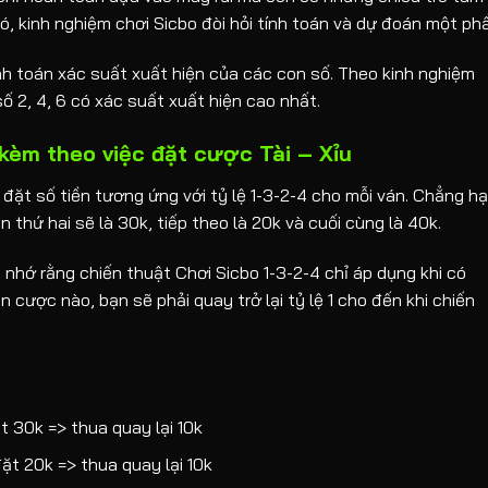
ó, kinh nghiệm chơi Sicbo đòi hỏi tính toán và dự đoán một ph
nh toán xác suất xuất hiện của các con số. Theo kinh nghiệm
ố 2, 4, 6 có xác suất xuất hiện cao nhất.
kèm theo việc đặt cược Tài – Xỉu
n đặt số tiền tương ứng với tỷ lệ 1-3-2-4 cho mỗi ván. Chẳng hạ
 thứ hai sẽ là 30k, tiếp theo là 20k và cuối cùng là 40k.
i nhớ rằng chiến thuật Chơi Sicbo 1-3-2-4 chỉ áp dụng khi có
 cược nào, bạn sẽ phải quay trở lại tỷ lệ 1 cho đến khi chiến
t 30k => thua quay lại 10k
ặt 20k => thua quay lại 10k