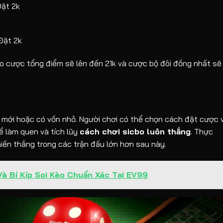
Đặt 2k
Đặt 2k
 cược tổng điểm sẽ lên đến 21k và cược bộ đôi đồng nhất sẽ 
 mới hoặc có vốn nhỏ. Người chơi có thể chọn cách đặt cược 
ể làm quen và tích lũy
cách chơi sicbo luôn thắng
. Thực
hiến thắng trong các trận đấu lớn hơn sau này.
à Bí Kíp Soi Kèo Chuẩn Xác Tại EV99