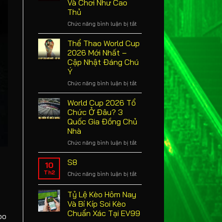
Và Chơi Như Cao
Và
Thủ
Bí
Quyết
Chức năng bình luận bị tắt
ở
Chiến
Baccarat
Thắng
Là
Thể Thao World Cup
Lớn
Gì?
2026 Mới Nhất –
EV99
Cập Nhật Đáng Chú
Giúp
Ý
Bạn
Hiểu
Chức năng bình luận bị tắt
ở
Và
Thể
Chơi
Thao
World Cup 2026 Tổ
Như
World
Chức Ở Đâu? 3
Cao
Cup
Quốc Gia Đồng Chủ
Thủ
2026
Nhà
Mới
Nhất
Chức năng bình luận bị tắt
ở
–
World
Cập
Cup
S8
10
Nhật
2026
Th2
Chức năng bình luận bị tắt
ở
Đáng
Tổ
S8
Chú
Chức
Tỷ Lệ Kèo Hôm Nay
Ý
Ở
Đâu?
Và Bí Kíp Soi Kèo
3
Chuẩn Xác Tại EV99
bo
Quốc