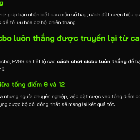
g
 chơi giúp bạn nhận biết các mẫu số hay, cách đặt cược hiệu q
để tối ưu hóa cơ hội chiến thắng.
icbo luôn thắng được truyền lại từ c
icbo, EV99 sẽ tiết lộ các
cách chơi sicbo luôn thắng
để b
hủ:
ữa tổng điểm 9 và 12
a những người chuyên nghiệp, việc đặt cược vào tổng điểm c
dụng cược bộ đôi đồng nhất sẽ mang lại kết quả tốt.