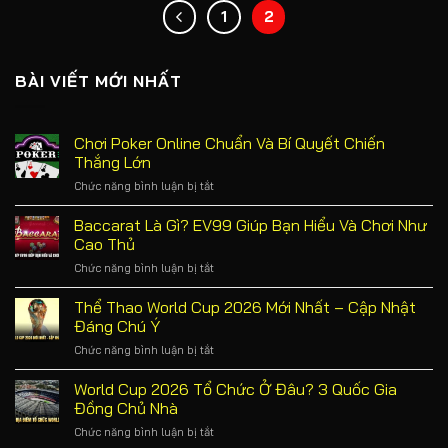
1
2
BÀI VIẾT MỚI NHẤT
Chơi Poker Online Chuẩn Và Bí Quyết Chiến
Thắng Lớn
Chức năng bình luận bị tắt
ở
Chơi
Poker
Baccarat Là Gì? EV99 Giúp Bạn Hiểu Và Chơi Như
Online
Cao Thủ
Chuẩn
Chức năng bình luận bị tắt
ở
Và
Baccarat
Bí
Là
Thể Thao World Cup 2026 Mới Nhất – Cập Nhật
Quyết
Gì?
Chiến
Đáng Chú Ý
EV99
Thắng
Chức năng bình luận bị tắt
ở
Giúp
Lớn
Thể
Bạn
Thao
World Cup 2026 Tổ Chức Ở Đâu? 3 Quốc Gia
Hiểu
World
Và
Đồng Chủ Nhà
Cup
Chơi
Chức năng bình luận bị tắt
ở
2026
Như