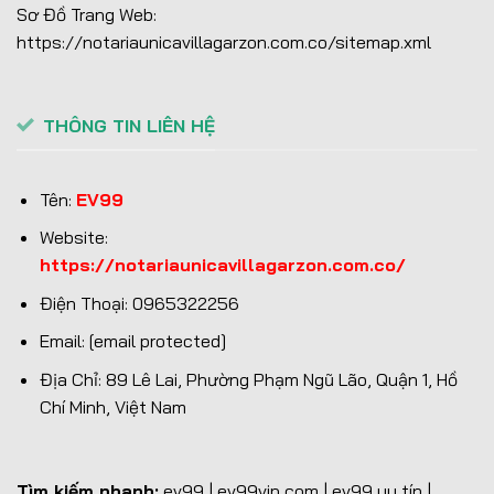
Sơ Đồ Trang Web:
https://notariaunicavillagarzon.com.co/sitemap.xml
THÔNG TIN LIÊN HỆ
Tên:
EV99
Website:
https://notariaunicavillagarzon.com.co/
Điện Thoại: 0965322256
Email:
[email protected]
Địa Chỉ: 89 Lê Lai, Phường Phạm Ngũ Lão, Quận 1, Hồ
Chí Minh, Việt Nam
Tìm kiếm nhanh:
ev99 | ev99vip com | ev99 uy tín |