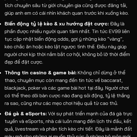
tích chuyên sâu từ giới chuyên gia cũng được đăng tải,
giúp anh em có cái nhìn khách quan trước khi xuống kèo.
Biến động tỷ lệ kèo & xu hướng đặt cược:
Đây là
phần được nhiều người quan tâm nhất. Tin tức EV99 liên
tục cập nhật biến động odds, gợi ý những kèo “vàng”,
kèo chắc ăn hoặc kèo lật ngược tình thế. Điều này giúp
người chơi kịp thời nắm bắt cơ hội, không bỏ lỡ thời điểm
đẹp để đặt cược.
Thông tin casino & game bài:
Không chỉ dừng ở thể
thao, chuyên mục còn mang đến tin tức về baccarat,
blackjack, poker và các game bài hot tại đây. Người chơi
có thể theo dõi bàn cược nào đang sôi động, tỷ lệ thắng
ra sao, cũng như các mẹo chơi hiệu quả từ cao thủ.
Đá gà & eSports:
Với sự phát triển mạnh của đá gà trực
tuyến và eSports, nhà cái luôn mang đến lịch thi đấu, kết
quả, livestream và phân tích kèo chi tiết. Đây là mảnh đất
màu mỡ cho những ai muốn thử sức ở những bộ môn mới