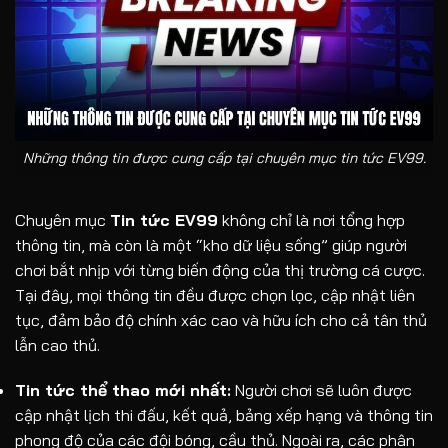
Những thông tin được cung cấp tại chuyên mục tin tức EV99.
Chuyên mục
Tin tức EV99
không chỉ là nơi tổng hợp
thông tin, mà còn là một “kho dữ liệu sống” giúp người
chơi bắt nhịp với từng biến động của thị trường cá cược.
Tại đây, mọi thông tin đều được chọn lọc, cập nhật liên
tục, đảm bảo độ chính xác cao và hữu ích cho cả tân thủ
lẫn cao thủ.
Tin tức thể thao mới nhất:
Người chơi sẽ luôn được
cập nhật lịch thi đấu, kết quả, bảng xếp hạng và thông tin
phong độ của các đội bóng, cầu thủ. Ngoài ra, các phân