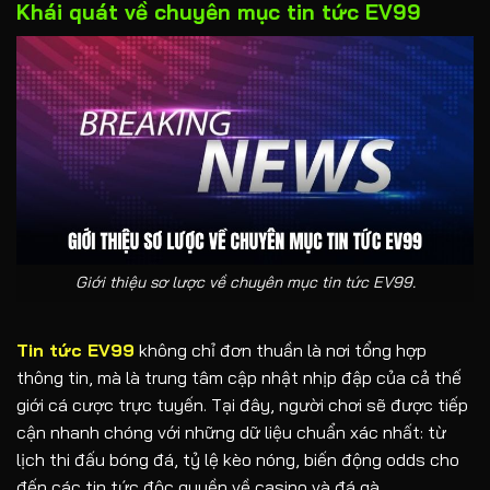
Khái quát về chuyên mục tin tức EV99
Giới thiệu sơ lược về chuyên mục tin tức EV99.
Tin tức EV99
không chỉ đơn thuần là nơi tổng hợp
thông tin, mà là trung tâm cập nhật nhịp đập của cả thế
giới cá cược trực tuyến. Tại đây, người chơi sẽ được tiếp
cận nhanh chóng với những dữ liệu chuẩn xác nhất: từ
lịch thi đấu bóng đá, tỷ lệ kèo nóng, biến động odds cho
đến các tin tức độc quyền về casino và đá gà.