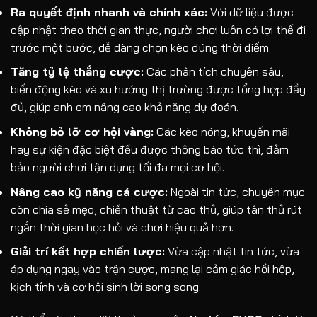
Ra quyết định nhanh và chính xác:
Với dữ liệu được
cập nhật theo thời gian thực, người chơi luôn có lợi thế đi
trước một bước, dễ dàng chọn kèo đúng thời điểm.
Tăng tỷ lệ thắng cược:
Các phân tích chuyên sâu,
biến động kèo và xu hướng thị trường được tổng hợp đầy
đủ, giúp anh em nâng cao khả năng dự đoán.
Không bỏ lỡ cơ hội vàng:
Các kèo nóng, khuyến mãi
hay sự kiện đặc biệt đều được thông báo tức thì, đảm
bảo người chơi tận dụng tối đa mọi cơ hội.
Nâng cao kỹ năng cá cược:
Ngoài tin tức, chuyên mục
còn chia sẻ mẹo, chiến thuật từ cao thủ, giúp tân thủ rút
ngắn thời gian học hỏi và chơi hiệu quả hơn.
Giải trí kết hợp chiến lược:
Vừa cập nhật tin tức, vừa
áp dụng ngay vào trận cược, mang lại cảm giác hồi hộp,
kịch tính và cơ hội sinh lời song song.