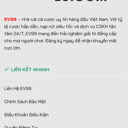
EV99
– nhà cái cá cược uy tín hàng đầu Việt Nam. Với tỷ
lệ cược hấp dẫn, nạp rút siêu tốc và dịch vụ CSKH tận
tâm 24/7, EV99 mang đến trải nghiệm giải trí đẳng cấp
cho mọi người chơi. Đăng ký ngay để nhận khuyến mãi
cực lớn.
LIÊN KẾT NHANH
Liên Hệ EV99
Chính Sách Bảo Mật
Điều Khoản Điều Kiện
Quyền Riêng Tư